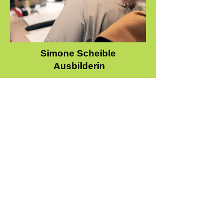
Simone Scheible
Ausbilderin
Ich engagiere mich als Ausbilderin für
die Ausbildung als
Kauffrau/Kaufmann für
Büromanagement. Dabei liegt mir
besonders am Herzen, Fachwissen
geduldig und praxisnah zu vermitteln,
um angehende Fachkräfte gut auf
ihren Berufsalltag vorzubereiten. Es
bereitet mir Freude, junge Menschen
auf ihrem Weg zu unterstützen und zu
sehen, wie sie ihr Potenzial entfalten.
Mein Motto lautet: "Mit Leidenschaft
und Wissen zum Erfolg im Büroalltag!