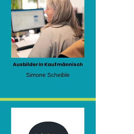
Ausbilderin Kaufmännisch
Simone Scheible